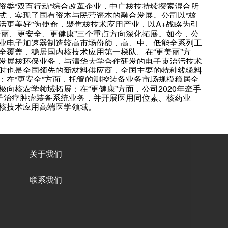
资委“双百行动”综合改革企业，中广核技持续探索混合所
式，实现了国有资本与民营资本的融合发展。公司以“核
活更美好”为使命，聚焦核技术应用产业，以A+战略为引
美丽、更安全、更健康”三个重点方向深化拓展。如今，公
业电子加速器制造较高市场份额，高、中、低能全系列工
全覆盖，稳居国内核技术应用第一梯队。在“更美丽”方
发展核环保业务，与清华大学合作研发的电子束治污技术
时也是全国领先的新材料供应商，全国主要的特种线缆料
；在“更安全”方面，托管的测控装备业务市场规模稳居全
极向核农学领域拓展；在“更健康”方面，公司2020年牵手
质子治疗肿瘤装备系统业务，并开展医用同位素、核药业
核技术应用高端医学领域。
关于我们
联系我们