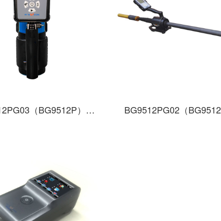
BG9512PG03（BG9512P）型高灵敏度X、γ巡检仪