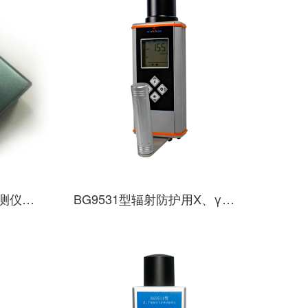
BG9550型多功能辐射监测仪主机（核电）
BG9531型辐射防护用X、γ剂量当量率仪（带短时曝光）